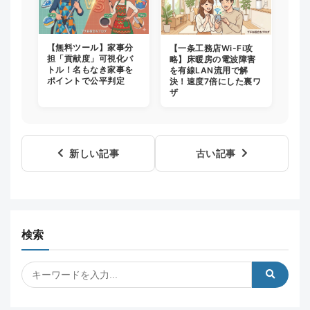
【無料ツール】家事分
【一条工務店Wi-Fi攻
担「貢献度」可視化バ
略】床暖房の電波障害
トル！名もなき家事を
を有線LAN流用で解
ポイントで公平判定
決！速度7倍にした裏ワ
ザ
新しい記事
古い記事
検索