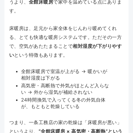
うより、
全館床暖房
で家中を温めている点にありま
す。
床暖房は、足元から家全体をじんわり暖めてくれ
る、とても快適な暖房システムです。ただその一方
で、空気があたたまることで
相対湿度が下がりやす
い
という特徴もあります。
全館床暖房で室温が上がる → 暖かいが
相対湿度は下がる
高気密・高断熱で外気がほとんど入らな
い → 外から湿気が補給されない
24時間換気で入ってくる冬の外気自体
が、もともと乾燥している
つまり、一条工務店の家の乾燥は「床暖房が悪い」
というより、
“全館床暖房 × 高気密・高断熱”という