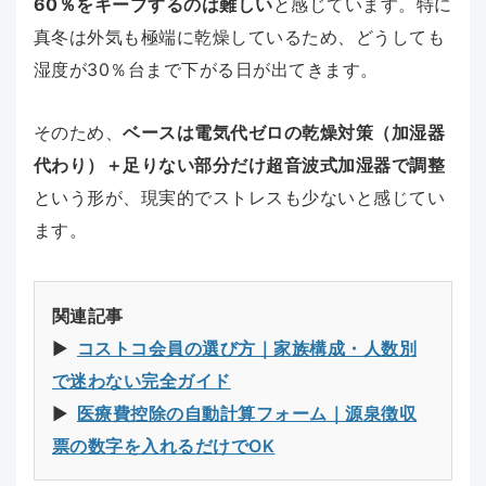
60％をキープするのは難しい
と感じています。特に
真冬は外気も極端に乾燥しているため、どうしても
湿度が30％台まで下がる日が出てきます。
そのため、
ベースは電気代ゼロの乾燥対策（加湿器
代わり）＋足りない部分だけ超音波式加湿器で調整
という形が、現実的でストレスも少ないと感じてい
ます。
関連記事
▶︎
コストコ会員の選び方｜家族構成・人数別
で迷わない完全ガイド
▶︎
医療費控除の自動計算フォーム｜源泉徴収
票の数字を入れるだけでOK