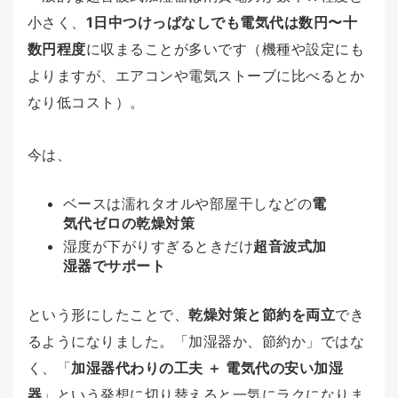
小さく、
1日中つけっぱなしでも電気代は数円〜十
数円程度
に収まることが多いです（機種や設定にも
よりますが、エアコンや電気ストーブに比べるとか
なり低コスト）。
今は、
ベースは濡れタオルや部屋干しなどの
電
気代ゼロの乾燥対策
湿度が下がりすぎるときだけ
超音波式加
湿器でサポート
という形にしたことで、
乾燥対策と節約を両立
でき
るようになりました。「加湿器か、節約か」ではな
く、「
加湿器代わりの工夫 ＋ 電気代の安い加湿
器
」という発想に切り替えると一気にラクになりま