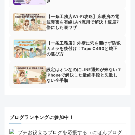
き
【一条工務店Wi-Fi攻略】床暖房の電
波障害を有線LAN流用で解決！速度7
倍にした裏ワザ
【一条工務店】外壁に穴を開けず防犯
カメラを後付け！Tapo C460と純正
の選び方
設定はオンなのにLINE通知が来ない？
iPhoneで解決した最終手段と失敗し
ない全手順
ブログランキングに参加中！