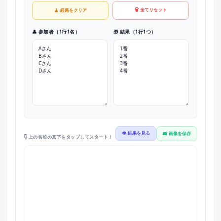
🗑️ 全てリセット
🧹 経路をクリア
👤 参加者（1行1名）
🎁 結果（1行1つ）
👁️ 結果を見る
📸 画像を保存
👇 上の名前の真下をタップしてスタート！