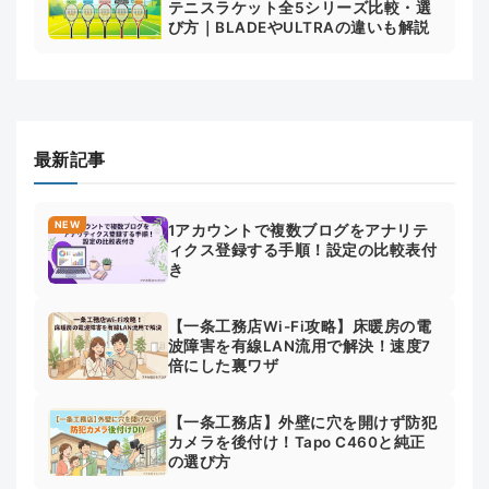
テニスラケット全5シリーズ比較・選
び方｜BLADEやULTRAの違いも解説
最新記事
NEW
1アカウントで複数ブログをアナリテ
ィクス登録する手順！設定の比較表付
き
【一条工務店Wi-Fi攻略】床暖房の電
波障害を有線LAN流用で解決！速度7
倍にした裏ワザ
【一条工務店】外壁に穴を開けず防犯
カメラを後付け！Tapo C460と純正
の選び方