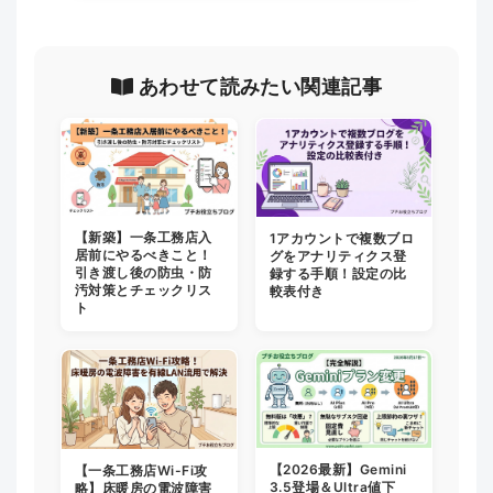
あわせて読みたい関連記事
【新築】一条工務店入
1アカウントで複数ブロ
居前にやるべきこと！
グをアナリティクス登
引き渡し後の防虫・防
録する手順！設定の比
汚対策とチェックリス
較表付き
ト
【2026最新】Gemini
【一条工務店Wi-Fi攻
3.5登場＆Ultra値下
略】床暖房の電波障害