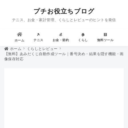
プチお役立ちブログ
テニス、お金・家計管理、くらしとレビューのヒントを発信
🎾
💰
🏠
🧮
テニス
お金・節約
くらし
無料ツール
ホーム
ホーム
くらしとレビュー
【無料】あみだくじ自動作成ツール｜番号決め・結果を隠す機能・画
像保存対応