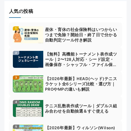
人気の投稿
産休・育休の社会保険料はいつからい
つまで免除？開始日・終了日で分かる
自動判定ツール付き解説
【無料】高機能トーナメント表作成ツ
ール｜2〜128人対応・シード設定・
画像保存・シャッフル・ファイル保存
対応
【2026年最新】HEAD(ヘッド)テニス
ラケット全6シリーズ比較・選び方｜
PROやMPの違いも解説
テニス乱数表作成ツール｜ダブルス組
み合わせを自動抽選＆すぐ使える
【2026年最新】ウィルソン(Wilson)