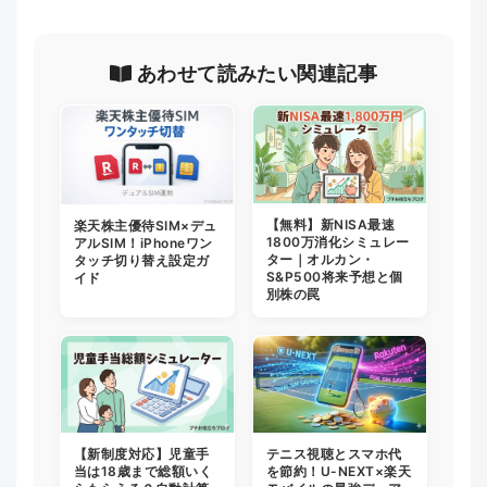
あわせて読みたい関連記事
【無料】新NISA最速
楽天株主優待SIM×デュ
1800万消化シミュレー
アルSIM！iPhoneワン
ター｜オルカン・
タッチ切り替え設定ガ
S&P500将来予想と個
イド
別株の罠
【新制度対応】児童手
テニス視聴とスマホ代
当は18歳まで総額いく
を節約！U-NEXT×楽天