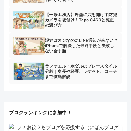
【一条工務店】外壁に穴を開けず防犯
カメラを後付け！Tapo C460と純正
の選び方
設定はオンなのにLINE通知が来ない？
iPhoneで解決した最終手段と失敗し
ない全手順
ラファエル・ホダルのプレースタイル
分析｜身長や経歴、ラケット、コーチ
まで徹底解説
ブログランキングに参加中！