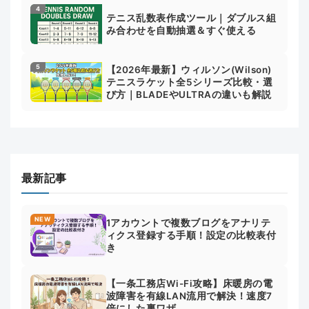
テニス乱数表作成ツール｜ダブルス組
み合わせを自動抽選＆すぐ使える
【2026年最新】ウィルソン(Wilson)
テニスラケット全5シリーズ比較・選
び方｜BLADEやULTRAの違いも解説
最新記事
NEW
1アカウントで複数ブログをアナリテ
ィクス登録する手順！設定の比較表付
き
【一条工務店Wi-Fi攻略】床暖房の電
波障害を有線LAN流用で解決！速度7
倍にした裏ワザ