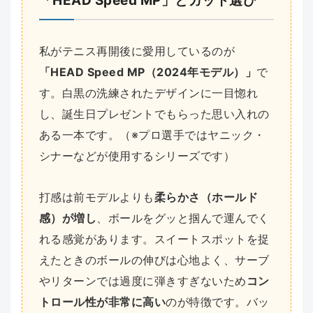
「HEAD Speed MP」とガット選び
私がテニス再開後に愛用しているのが
「HEAD Speed MP（2024年モデル）」
で
す。白黒の洗練されたデザインに一目惚れ
し、誕生日プレゼントでもらった思い入れの
ある一本です。（※プロ選手ではヤニック・
シナーなどが使用するシリーズです）
打感は前モデルよりも
柔らかさ（ホールド
感）が増し
、ボールをグッと掴んで運んでく
れる感覚があります。スイートスポットを捉
えたときのボールの伸びは心地よく、サーブ
やリターンでは過度に弾きすぎないため
コン
トロール性が非常に高い
のが特徴です。バッ