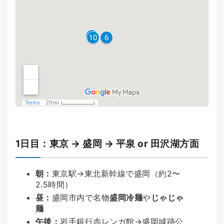
1日目：東京 → 盛岡 → 平泉 or 田沢湖方面
朝：
東京駅→東北新幹線で盛岡（約2〜
2.5時間）
昼：
盛岡市内で名物
盛岡冷麺
や
じゃじゃ
麺
午後：
岩手銀行赤レンガ館→盛岡城跡公