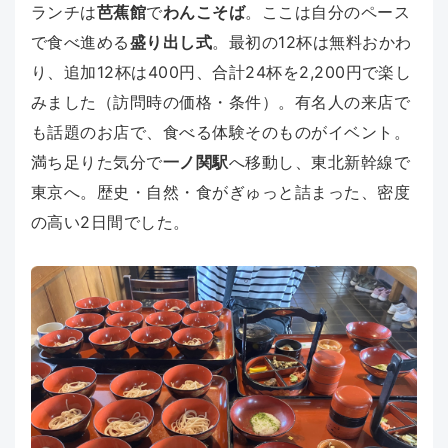
ランチは
芭蕉館
で
わんこそば
。ここは自分のペース
で食べ進める
盛り出し式
。最初の12杯は無料おかわ
り、追加12杯は400円、合計24杯を2,200円で楽し
みました（訪問時の価格・条件）。有名人の来店で
も話題のお店で、食べる体験そのものがイベント。
満ち足りた気分で
一ノ関駅
へ移動し、東北新幹線で
東京へ。歴史・自然・食がぎゅっと詰まった、密度
の高い2日間でした。