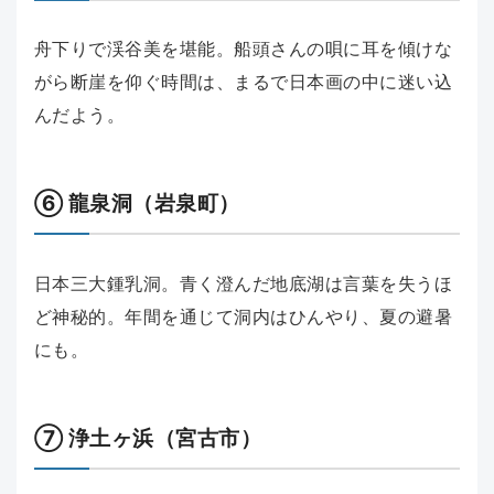
舟下りで渓谷美を堪能。船頭さんの唄に耳を傾けな
がら断崖を仰ぐ時間は、まるで日本画の中に迷い込
んだよう。
⑥ 龍泉洞（岩泉町）
日本三大鍾乳洞。青く澄んだ地底湖は言葉を失うほ
ど神秘的。年間を通じて洞内はひんやり、夏の避暑
にも。
⑦ 浄土ヶ浜（宮古市）