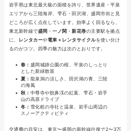
岩手県は東北最大級の面積を誇り、世界遺産・平泉
エリアから三陸海岸、雫石・田沢湖、盛岡市街と見
どころが広く点在しています。効率よく回るなら、
東北新幹線で
盛岡
・
一ノ関
・
新花巻
の主要駅を拠点
に、
レンタカー
や
電車＋レンタサイクル
を使い分け
るのがコツ。四季の魅力は次のとおりです。
春：
盛岡城跡公園の桜、平泉のしっとり
とした新緑散策
夏：
龍泉洞の涼しさ、田沢湖の青、三陸
の海風
秋：
中尊寺や猊鼻渓の紅葉、雫石・岩手
山の高原ドライブ
冬：
雪化粧の寺社と温泉、岩手山周辺の
スノーアクティビティ
交通費の目安は、東京〜盛岡の新幹線往復で2〜3万