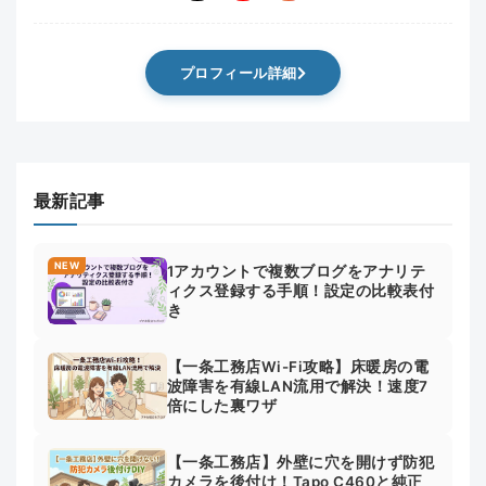
プロフィール詳細
最新記事
NEW
1アカウントで複数ブログをアナリテ
ィクス登録する手順！設定の比較表付
き
【一条工務店Wi-Fi攻略】床暖房の電
波障害を有線LAN流用で解決！速度7
倍にした裏ワザ
【一条工務店】外壁に穴を開けず防犯
カメラを後付け！Tapo C460と純正