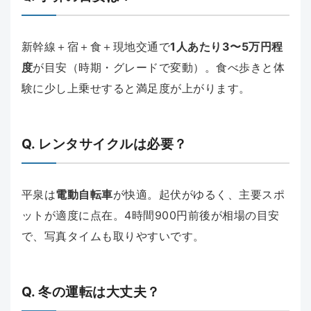
新幹線＋宿＋食＋現地交通で
1人あたり3〜5万円程
度
が目安（時期・グレードで変動）。食べ歩きと体
験に少し上乗せすると満足度が上がります。
Q. レンタサイクルは必要？
平泉は
電動自転車
が快適。起伏がゆるく、主要スポ
ットが適度に点在。4時間900円前後が相場の目安
で、写真タイムも取りやすいです。
Q. 冬の運転は大丈夫？