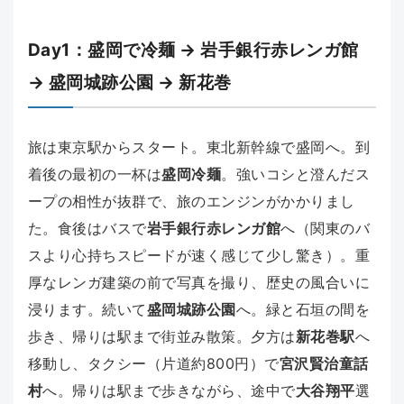
Day1：盛岡で冷麺 → 岩手銀行赤レンガ館
→ 盛岡城跡公園 → 新花巻
旅は東京駅からスタート。東北新幹線で盛岡へ。到
着後の最初の一杯は
盛岡冷麺
。強いコシと澄んだス
ープの相性が抜群で、旅のエンジンがかかりまし
た。食後はバスで
岩手銀行赤レンガ館
へ（関東のバ
スより心持ちスピードが速く感じて少し驚き）。重
厚なレンガ建築の前で写真を撮り、歴史の風合いに
浸ります。続いて
盛岡城跡公園
へ。緑と石垣の間を
歩き、帰りは駅まで街並み散策。夕方は
新花巻駅
へ
移動し、タクシー（片道約800円）で
宮沢賢治童話
村
へ。帰りは駅まで歩きながら、途中で
大谷翔平
選