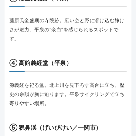
藤原氏全盛期の寺院跡。広い空と野に溶け込む静け
さが魅力。平泉の“余白”を感じられるスポットで
す。
④ 高館義経堂（平泉）
源義経を祀る堂。北上川を見下ろす高台に立ち、歴
史の余韻が胸に迫ります。平泉サイクリングで立ち
寄りやすい場所。
⑤ 猊鼻渓（げいびけい／一関市）