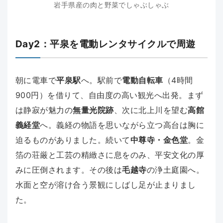
岩手県産の肉と野菜でしゃぶしゃぶ
Day2：平泉を電動レンタサイクルで周遊
朝に電車で
平泉駅
へ。駅前で
電動自転車
（4時間
900円）を借りて、自由度の高い観光へ出発。まず
は静寂が魅力の
無量光院跡
、次に北上川を望む
高館
義経堂
へ。義経の物語を思いながら立つ高台は胸に
迫るものがありました。続いて
中尊寺・金色堂
。金
箔の荘厳と工芸の精緻さに息をのみ、平安文化の厚
みに圧倒されます。その後は
毛越寺
の浄土庭園へ。
水面と空が溶け合う景観にしばし足が止まりまし
た。