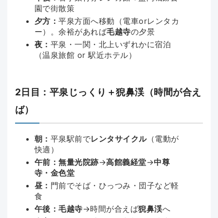
園で街散策
夕方：
平泉方面へ移動（電車orレンタカ
ー）。余裕があれば
毛越寺
の夕景
夜：
平泉・一関・北上いずれかに宿泊
（温泉旅館 or 駅近ホテル）
2日目：平泉じっくり＋猊鼻渓（時間が合え
ば）
朝：
平泉駅前で
レンタサイクル
（電動が
快適）
午前：
無量光院跡
→
高館義経堂
→
中尊
寺・金色堂
昼：
門前でそば・ひっつみ・団子など軽
食
午後：
毛越寺
→時間が合えば
猊鼻渓
へ