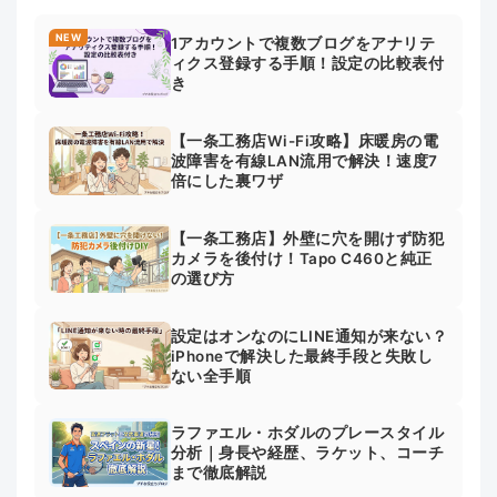
NEW
1アカウントで複数ブログをアナリテ
ィクス登録する手順！設定の比較表付
き
【一条工務店Wi-Fi攻略】床暖房の電
波障害を有線LAN流用で解決！速度7
倍にした裏ワザ
【一条工務店】外壁に穴を開けず防犯
カメラを後付け！Tapo C460と純正
の選び方
設定はオンなのにLINE通知が来ない？
iPhoneで解決した最終手段と失敗し
ない全手順
ラファエル・ホダルのプレースタイル
分析｜身長や経歴、ラケット、コーチ
まで徹底解説