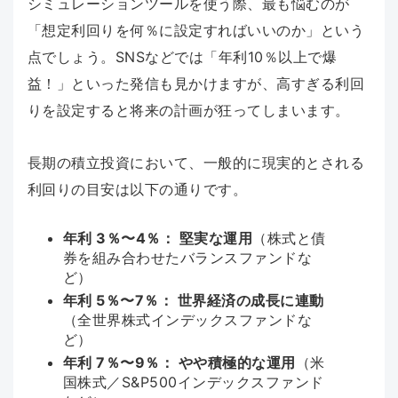
シミュレーションツールを使う際、最も悩むのが
「想定利回りを何％に設定すればいいのか」という
点でしょう。SNSなどでは「年利10％以上で爆
益！」といった発信も見かけますが、高すぎる利回
りを設定すると将来の計画が狂ってしまいます。
長期の積立投資において、一般的に現実的とされる
利回りの目安は以下の通りです。
年利 3％〜4％： 堅実な運用
（株式と債
券を組み合わせたバランスファンドな
ど）
年利 5％〜7％： 世界経済の成長に連動
（全世界株式インデックスファンドな
ど）
年利 7％〜9％： やや積極的な運用
（米
国株式／S&P500インデックスファンド