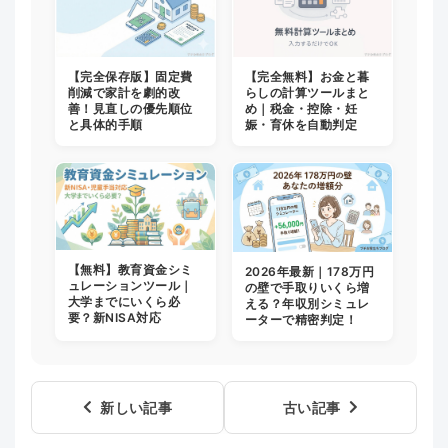
【完全保存版】固定費
【完全無料】お金と暮
削減で家計を劇的改
らしの計算ツールまと
善！見直しの優先順位
め｜税金・控除・妊
と具体的手順
娠・育休を自動判定
【無料】教育資金シミ
2026年最新｜178万円
ュレーションツール｜
の壁で手取りいくら増
大学までにいくら必
える？年収別シミュレ
要？新NISA対応
ーターで精密判定！
新しい記事
古い記事