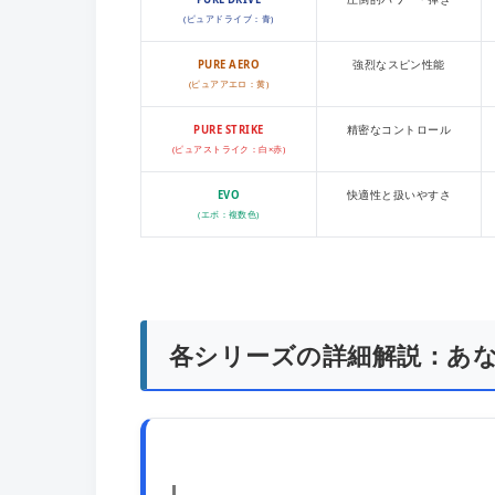
(ピュアドライブ：青)
PURE AERO
強烈なスピン性能
(ピュアアエロ：黄)
PURE STRIKE
精密なコントロール
(ピュアストライク：白×赤)
EVO
快適性と扱いやすさ
(エボ：複数色)
各シリーズの詳細解説：あ