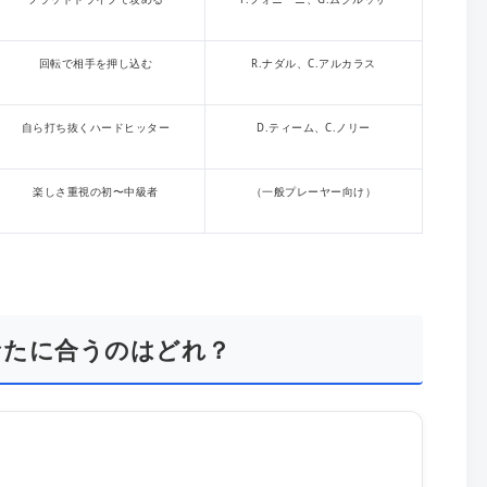
回転で相手を押し込む
R.ナダル、C.アルカラス
自ら打ち抜くハードヒッター
D.ティーム、C.ノリー
楽しさ重視の初〜中級者
（一般プレーヤー向け）
なたに合うのはどれ？