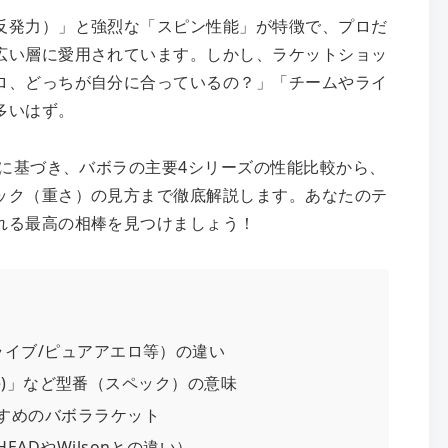
反発力）」と強烈な「スピン性能」が特徴で、プロだ
広い層に愛用されています。しかし、ラケットショッ
ロ、どっちが自分に合っているの？」「チームやライ
多いはず。
プに基づき、バボラの主要4シリーズの性能比較から、
ック（重さ）の見方まで徹底解説します。あなたのテ
れる最高の相棒を見つけましょう！
ライブ/ピュアアエロ等）の違い
ite)」など型番（スペック）の意味
すめのバボララケット
ADやWilsonとの違い）