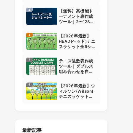
始日・終了日で分
かる自動判定ツー
【無料】高機能ト
ル付き解説
ーナメント表作成
ツール｜2〜128人
対応・シード設
定・画像保存・シ
【2026年最新】
ャッフル・ファイ
HEAD(ヘッド)テニ
ル保存対応
スラケット全6シリ
ーズ比較・選び方
｜PROやMPの違い
テニス乱数表作成
も解説
ツール｜ダブルス
組み合わせを自動
抽選＆すぐ使える
【2026年最新】ウ
ィルソン(Wilson)
テニスラケット全5
シリーズ比較・選
び方｜BLADEや
ULTRAの違いも解
説
最新記事