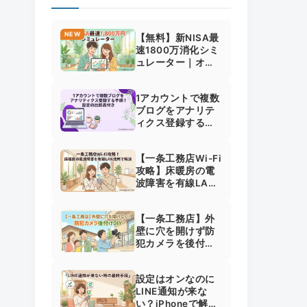
NEW
【無料】新NISA最
速1800万消化シミ
ュレーター｜オル
カン・S&P500将
来予想と個別株の
1アカウントで複数
罠
ブログをアナリテ
ィクス登録する手
順！設定の比較表
付き
【一条工務店Wi-Fi
攻略】床暖房の電
波障害を有線LAN
流用で解決！速度7
倍にした裏ワザ
【一条工務店】外
壁に穴を開けず防
犯カメラを後付
け！Tapo C460と
純正の選び方
設定はオンなのに
LINE通知が来な
い？iPhoneで解決