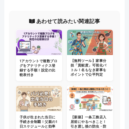
あわせて読みたい関連記事
【無料ツール】家事分
1アカウントで複数ブロ
担「貢献度」可視化バ
グをアナリティクス登
トル！名もなき家事を
録する手順！設定の比
ポイントで公平判定
較表付き
子供が生まれた当日に
【新築】一条工務店入
手続き全制覇！父親の1
居前にやるべきこと！
日スケジュールと効率
引き渡し後の防虫・防