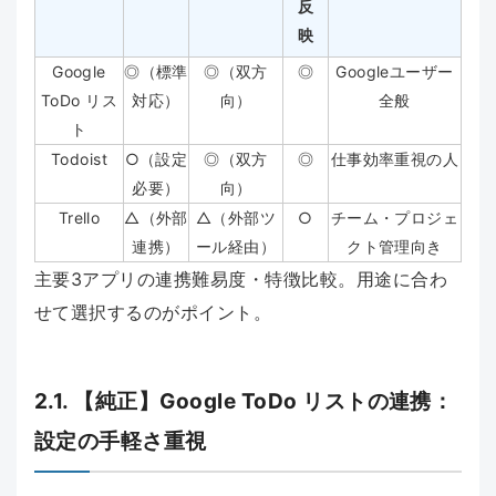
反
映
Google
◎（標準
◎（双方
◎
Googleユーザー
ToDo リス
対応）
向）
全般
ト
Todoist
○（設定
◎（双方
◎
仕事効率重視の人
必要）
向）
Trello
△（外部
△（外部ツ
○
チーム・プロジェ
連携）
ール経由）
クト管理向き
主要3アプリの連携難易度・特徴比較。用途に合わ
せて選択するのがポイント。
2.1. 【純正】Google ToDo リストの連携：
設定の手軽さ重視