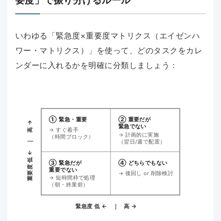
要度」で振り分けるルール
いわゆる「緊急度×重要度マトリクス（エイゼンハ
ワー・マトリクス）」を使って、どのタスクをカレ
ンダーに入れるかを明確に分類しましょう：
① 緊急・重要
② 重要だが
重要度 低 ← ｜ 高 →
緊急でない
→ すぐ着手
→ 計画的に実施
（時間ブロック）
（翌日/週で配置）
③ 緊急だが
④ どちらでもない
重要でない
→ 後回し or 削除検討
→ 短時間枠で処理
（朝・終業前）
緊急度 低 ← ｜ 高 →