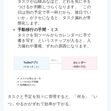
タスクが山積みなほど、どれを先に手を
つけるか判断しづらくなります。「この
日は別の予定で手一杯だから、後日でい
いか」がクセになると、タスク漏れが常
態化します。
手動移行の手間・ミス
タスクを別ツールからカレンダーに手で
書き写す、というステップが入ると、入
力漏れや重複、ずれの原因になります。
連携なし
To Doアプリ
カレンダー
（やるべきこと）
（時間の予定）
✔ タスクが増える一方
✔ いつやるか不明確
✔ 時間配分のズレ
タスクと予定を別々に管理すると、「何を」「い
つ」やるかがずれて効率が下がる。