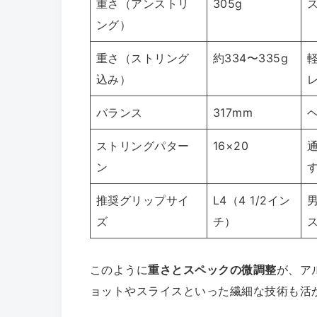
重さ（アンストリ
305g
ング）
重さ（ストリング
約334〜335g
込み）
バランス
317mm
ストリングパター
16×20
ン
推奨グリップサイ
L4（4 1/2イン
ズ
チ）
このように
重さとスペックの微調整
が、ア
ョットやスライスといった繊細な技術も活