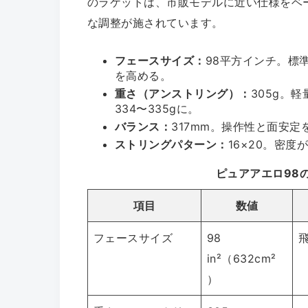
のラケットは、市販モデルに近い仕様をベ
な調整が施されています。
フェースサイズ：
98平方インチ。標
を高める。
重さ（アンストリング）：
305g。
334〜335gに。
バランス：
317mm。操作性と面安
ストリングパターン：
16×20。密
ピュアアエロ98
項目
数値
フェースサイズ
98
in²（632cm²
）