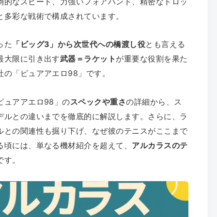
倒的なスピード、力強いフォアハンド、精密なドロッ
と多彩な戦術で構成されています。
った
「ビッグ3」から次世代への橋渡し役
とも言える
最大限に引き出す
武器＝ラケット
が重要な役割を果た
社の「ピュアアエロ98」です。
ピュアアエロ98」の
スペックや重さ
の詳細から、ス
デルとの違いまでを徹底的に解説します。さらに、ラ
ルとの関連性も掘り下げ、なぜ彼のテニスがここまで
る頃には、単なる機材紹介を超えて、
アルカラスのテ
です。