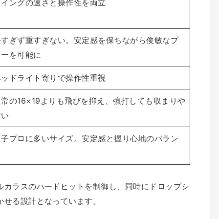
スイングの速さと操作性を両立
軽すぎず重すぎない。安定感を保ちながら俊敏なプ
レーを可能に
ヘッドライト寄りで操作性重視
通常の16×19よりも飛びを抑え、強打しても収まりや
すい
男子プロに多いサイズ。安定感と握り心地のバラン
ス
ルカラスのハードヒットを制御し、同時にドロップシ
かせる設計となっています。