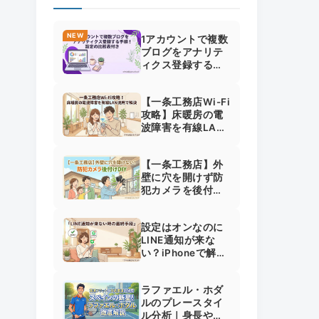
NEW
1アカウントで複数
ブログをアナリテ
ィクス登録する手
順！設定の比較表
付き
【一条工務店Wi-Fi
攻略】床暖房の電
波障害を有線LAN
流用で解決！速度7
倍にした裏ワザ
【一条工務店】外
壁に穴を開けず防
犯カメラを後付
け！Tapo C460と
純正の選び方
設定はオンなのに
LINE通知が来な
い？iPhoneで解決
した最終手段と失
敗しない全手順
ラファエル・ホダ
ルのプレースタイ
ル分析｜身長や経