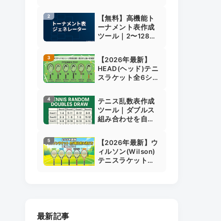
始日・終了日で分
かる自動判定ツー
【無料】高機能ト
ル付き解説
ーナメント表作成
ツール｜2〜128人
対応・シード設
定・画像保存・シ
【2026年最新】
ャッフル・ファイ
HEAD(ヘッド)テニ
ル保存対応
スラケット全6シリ
ーズ比較・選び方
｜PROやMPの違い
テニス乱数表作成
も解説
ツール｜ダブルス
組み合わせを自動
抽選＆すぐ使える
【2026年最新】ウ
ィルソン(Wilson)
テニスラケット全5
シリーズ比較・選
び方｜BLADEや
ULTRAの違いも解
説
最新記事