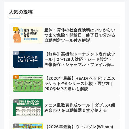
人気の投稿
産休・育休の社会保険料はいつからい
つまで免除？開始日・終了日で分かる
自動判定ツール付き解説
【無料】高機能トーナメント表作成ツ
ール｜2〜128人対応・シード設定・
画像保存・シャッフル・ファイル保存
対応
【2026年最新】HEAD(ヘッド)テニス
ラケット全6シリーズ比較・選び方｜
PROやMPの違いも解説
テニス乱数表作成ツール｜ダブルス組
み合わせを自動抽選＆すぐ使える
【2026年最新】ウィルソン(Wilson)