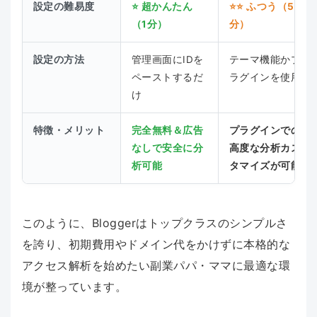
設定の難易度
⭐ 超かんたん
⭐⭐ ふつう（5
（1分）
分）
設定の方法
管理画面にIDを
テーマ機能かプ
ペーストするだ
ラグインを使用
け
特徴・メリット
完全無料＆広告
プラグインでの
なしで安全に分
高度な分析カス
析可能
タマイズが可能
このように、Bloggerはトップクラスのシンプルさ
を誇り、初期費用やドメイン代をかけずに本格的な
アクセス解析を始めたい副業パパ・ママに最適な環
境が整っています。