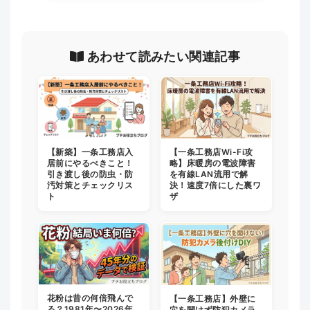
あわせて読みたい関連記事
【新築】一条工務店入
【一条工務店Wi-Fi攻
居前にやるべきこと！
略】床暖房の電波障害
引き渡し後の防虫・防
を有線LAN流用で解
汚対策とチェックリス
決！速度7倍にした裏ワ
ト
ザ
花粉は昔の何倍飛んで
【一条工務店】外壁に
る？1981年〜2026年
穴を開けず防犯カメラ