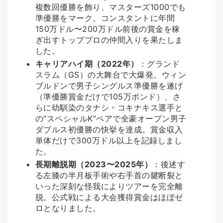
複数回優勝を飾り、マスターズ1000でも
準優勝をマーク。コンスタントに年間
150万ドル〜200万ドル前後の賞金を稼
ぎ出すトッププロの仲間入りを果たしま
した。
キャリアハイ期（2022年）
：グランド
スラム（GS）の大舞台で大爆発。ウィン
ブルドンで男子シングルス準優勝を遂げ
（準優勝賞金だけで105万ポンド）、さ
らに幼馴染のタナシ・コキナキス選手と
の“スペシャルK”ペアで全豪オープン男子
ダブルス初優勝の快挙を達成。賞金収入
単体だけで300万ドル以上を記録しまし
た。
長期離脱期（2023〜2025年）
：後述す
る左膝の半月板手術や右手首の腱断裂と
いった深刻な怪我によりツアーを完全離
脱。公式戦による大会獲得賞金はほぼゼ
ロとなりました。