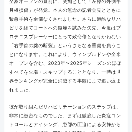
全豪オープンの直前に、突如として「左膝の外側半
月板損傷」が発覚。本人の無念の記者会見とともに
緊急手術を余儀なくされました。さらに過酷なリハ
ビリを経てコートへの復帰を試みた矢先、今度はプ
ロテニスプレーヤーにとって致命傷となりかねない
「右手首の腱の断裂」というさらなる重傷を負うこ
とになります。これにより、ウィンブルドンや全米
オープンを含む、2023年〜2025年シーズンのほぼ
すべてを欠場・スキップすることとなり、一時は世
界ランキングが完全に消滅する事態にまで追い込ま
れました。
彼が取り組んだリハビリテーションのステップは、
非常に緻密なものでした。まずは徹底した炎症コン
トロールとアイシング、患部の圧迫による安静から