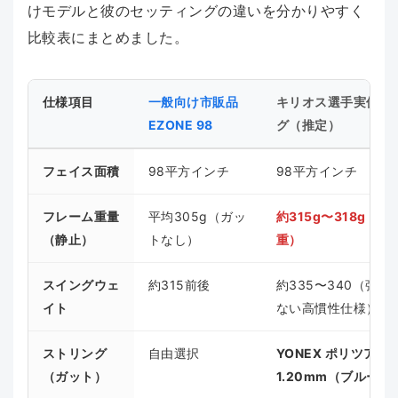
けモデルと彼のセッティングの違いを分かりやすく
比較表にまとめました。
仕様項目
一般向け市販品
キリオス選手実使用
EZONE 98
グ（推定）
フェイス面積
98平方インチ
98平方インチ
フレーム重量
平均305g（ガッ
約315g〜318g（
（静止）
トなし）
重）
スイングウェ
約315前後
約335〜340（強
イト
ない高慣性仕様）
ストリング
自由選択
YONEX ポリツアー
（ガット）
1.20mm（ブルー）