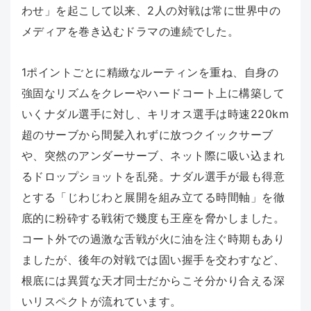
わせ」を起こして以来、2人の対戦は常に世界中の
メディアを巻き込むドラマの連続でした。
1ポイントごとに精緻なルーティンを重ね、自身の
強固なリズムをクレーやハードコート上に構築して
いくナダル選手に対し、キリオス選手は時速220km
超のサーブから間髪入れずに放つクイックサーブ
や、突然のアンダーサーブ、ネット際に吸い込まれ
るドロップショットを乱発。ナダル選手が最も得意
とする「じわじわと展開を組み立てる時間軸」を徹
底的に粉砕する戦術で幾度も王座を脅かしました。
コート外での過激な舌戦が火に油を注ぐ時期もあり
ましたが、後年の対戦では固い握手を交わすなど、
根底には異質な天才同士だからこそ分かり合える深
いリスペクトが流れています。