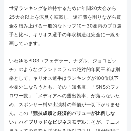
世界ランキングを維持するために年間20大会から
25大会以上を泥臭く転戦し、遠征費を削りながら賞
金を積み上げる一般的なトップ10〜30圏内のプロ選
手と比べ、キリオス選手の年収構造は完全に一線を
画しています。
いわゆるBIG3（フェデラー、ナダル、ジョコビッ
チ）のようなグランドスラムの絶対的年間王者は別
格として、キリオス選手はランキングが100位以下
や圏外になろうとも、その「知名度」「SNSのフォ
ロワー数」「メディアへの露出効率」が落ちないた
め、スポンサー料や出演料の単価が一切下がりませ
ん。この
「競技成績と経済的バリューが比例しな
い」ハイブリッドなビジネスモデル
こそが、テニス
界きっての異彩と呼ばれる所以であり、彼が怪我に