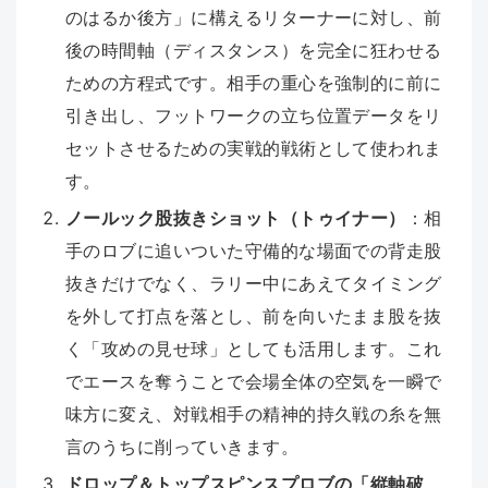
のはるか後方」に構えるリターナーに対し、前
後の時間軸（ディスタンス）を完全に狂わせる
ための方程式です。相手の重心を強制的に前に
引き出し、フットワークの立ち位置データをリ
セットさせるための実戦的戦術として使われま
す。
ノールック股抜きショット（トゥイナー）
：相
手のロブに追いついた守備的な場面での背走股
抜きだけでなく、ラリー中にあえてタイミング
を外して打点を落とし、前を向いたまま股を抜
く「攻めの見せ球」としても活用します。これ
でエースを奪うことで会場全体の空気を一瞬で
味方に変え、対戦相手の精神的持久戦の糸を無
言のうちに削っていきます。
ドロップ＆トップスピンスプロブの「縦軸破