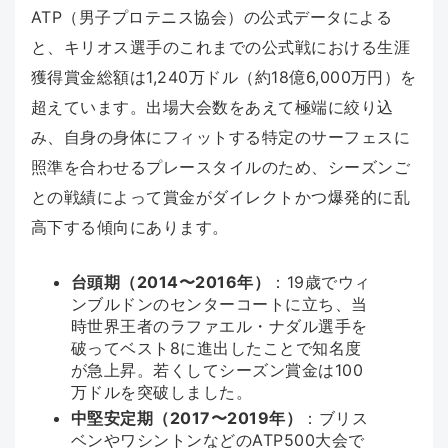
ATP（男子プロテニス協会）の公式データによる
と、キリオス選手のこれまでの公式戦における生涯
獲得賞金総額は1,240万ドル（約18億6,000万円）を
超えています。出場大会数をあえて極端に絞り込
み、自身の身体にフィットする特定のサーフェスに
照準を合わせるプレースタイルのため、シーズンご
との戦績によって賞金がダイレクトかつ爆発的に乱
高下する傾向にあります。
台頭期（2014〜2016年）
：19歳でウィ
ンブルドンのセンターコートに立ち、当
時世界王者のラファエル・ナダル選手を
破ってベスト8に進出したことで知名度
が急上昇。若くしてシーズン賞金は100
万ドルを突破しました。
中堅安定期（2017〜2019年）
：ブリス
ベンやワシントンなどのATP500大会で