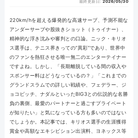
最終更新日:
2026/05/30
220km/hを超える爆発的な高速サーブ、予測不能な
アンダーサーブや股抜きショット（トゥイナー）、
精神的な浮き沈みや審判との口論。ニック・キリオ
ス選手は、テニス界きっての“異彩”であり、世界中
のファンを熱狂させる唯一無二のエンターテイナー
ですよね。しかし、「長期離脱している間の収入や
スポンサー料はどうなっているの？」「これまでの
グランドスラムでの詳しい戦績や、フェデラー、ジ
ョコビッチ、ナダルといったBIG3との伝説的な名勝
負の裏側、最愛のパートナーと過ごすプライベート
が知りたい」と気になっている方も多いのではない
でしょうか。本記事では、キリオス選手の生涯獲得
賞金や高額なエキシビション出演料、ヨネックス等