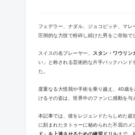
フェデラー、ナダル、ジョコビッチ、マレー
圧倒的な力技で粉砕し続けた男をご存知で
スイスの名プレーヤー、
スタン・ワウリンカ（S
い」と称される芸術的な片手バックハンド
た。
度重なる大怪我や手術を乗り越え、40歳を
けるその姿は、世界中のファンに感動を与
本記事では、彼をレジェンドたらしめた超攻
に刻まれたタトゥーに秘められた不屈のメ
ド」を上達させるための練習ドリル
まで、