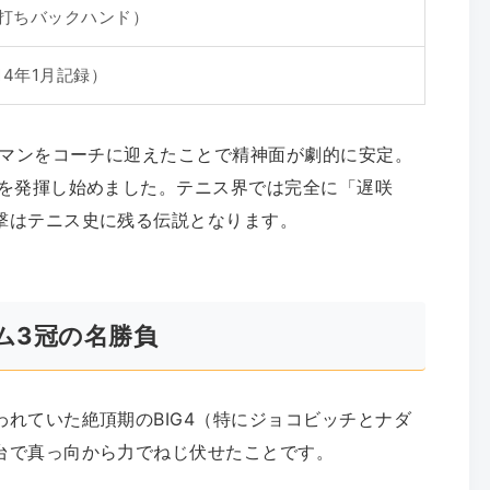
打ちバックハンド）
14年1月記録）
ーマンをコーチに迎えたことで精神面が劇的に安定。
さを発揮し始めました。テニス界では完全に「遅咲
撃はテニス史に残る伝説となります。
ム3冠の名勝負
れていた絶頂期のBIG4（特にジョコビッチとナダ
台で真っ向から力でねじ伏せたことです。