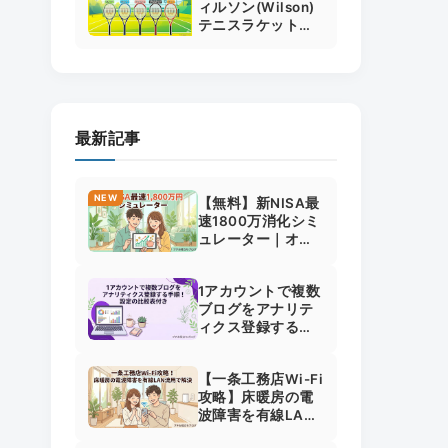
ィルソン(Wilson)
テニスラケット全5
シリーズ比較・選
び方｜BLADEや
ULTRAの違いも解
説
最新記事
NEW
【無料】新NISA最
速1800万消化シミ
ュレーター｜オル
カン・S&P500将
来予想と個別株の
1アカウントで複数
罠
ブログをアナリテ
ィクス登録する手
順！設定の比較表
付き
【一条工務店Wi-Fi
攻略】床暖房の電
波障害を有線LAN
流用で解決！速度7