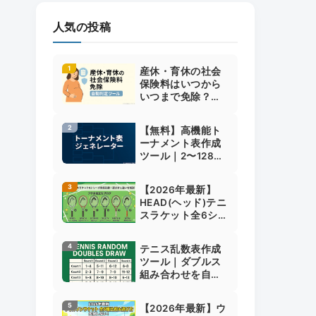
人気の投稿
産休・育休の社会
保険料はいつから
いつまで免除？開
始日・終了日で分
かる自動判定ツー
【無料】高機能ト
ル付き解説
ーナメント表作成
ツール｜2〜128人
対応・シード設
定・画像保存・シ
【2026年最新】
ャッフル・ファイ
HEAD(ヘッド)テニ
ル保存対応
スラケット全6シリ
ーズ比較・選び方
｜PROやMPの違い
テニス乱数表作成
も解説
ツール｜ダブルス
組み合わせを自動
抽選＆すぐ使える
【2026年最新】ウ