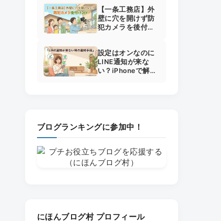
倍にした裏ワザ
【一条工務店】外
壁に穴を開けず防
犯カメラを後付
け！Tapo C460と
純正の選び方
設定はオンなのに
LINE通知が来な
い？iPhoneで解決
した最終手段と失
敗しない全手順
ブログランキングに参加中！
にほんブログ村 プロフィール