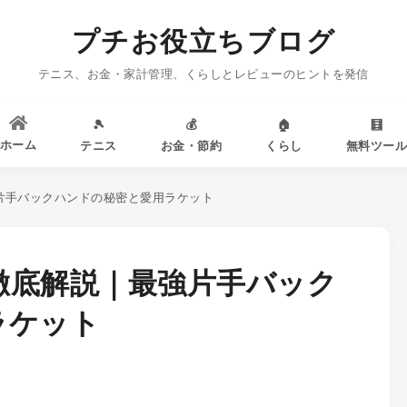
プチお役立ちブログ
テニス、お金・家計管理、くらしとレビューのヒントを発信
🎾
💰
🏠
🧮
ホーム
テニス
お金・節約
くらし
無料ツー
片手バックハンドの秘密と愛用ラケット
徹底解説｜最強片手バック
ラケット