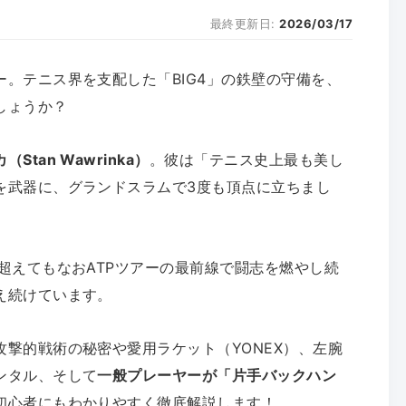
最終更新日:
2026/03/17
。テニス界を支配した「BIG4」の鉄壁の守備を、
しょうか？
tan Wawrinka）
。彼は「テニス史上最も美し
を武器に、グランドスラムで3度も頂点に立ちまし
超えてもなおATPツアーの最前線で闘志を燃やし続
え続けています。
撃的戦術の秘密や愛用ラケット（YONEX）、左腕
ンタル、そして
一般プレーヤーが「片手バックハン
初心者にもわかりやすく徹底解説します！